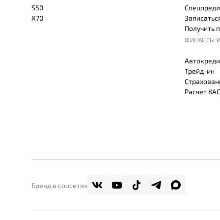
S50
Спецпредл
X70
Записаться
Получить 
ФИНАНСЫ И
Автокреди
Трейд-ин
Страхован
Расчет КА
Бренд в соцсетях