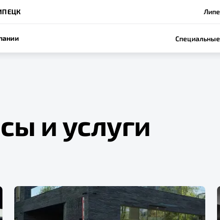
ИПЕЦК
Липе
пании
Специальные
сы и услуги