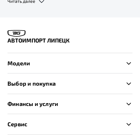
Читать далее
дистрибьютором автомобилей «Belgee», с 01.09.2025 г. права и
обязанности по гарантийному обслуживанию будут переданы
компании ООО «ДЖИЛИ-МОТОРС» (ИНН: 7716641537, адрес 127018, г.
Москва, вн. тер. г. муниципальный округ Марьина Роща, ул. Двинцев,
д. 12, к. 1, эт. 5, пом/ком I/8). По заявкам на послепродажное
обслуживание, поданным до 31.08.2025 г. включительно, ООО «Слава
Моторс Рус» исполнит обязательства в полном объеме.
АВТОИМПОРТ ЛИПЕЦК
Модели
X50+
Выбор и покупка
S50
Автомобили в наличии
X70
Финансы и услуги
Спецпредложения и Акции
Автокредит
Записаться на тест-драйв
Сервис
Трейд-ин
Получить предложение
Записаться на сервис