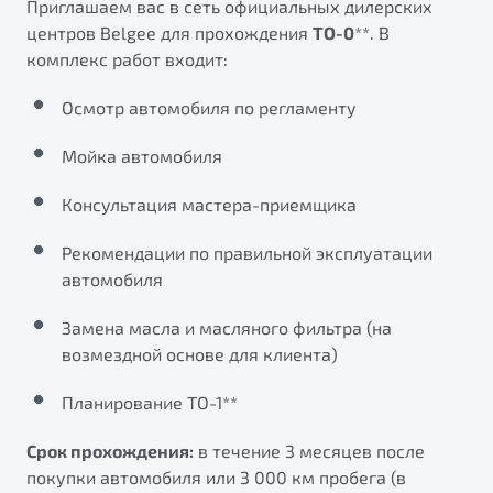
Приглашаем вас в сеть официальных дилерских
от 1 699 990 ₽*
центров Belgee для прохождения
ТО-0
**. В
Подробно
комплекс работ входит:
Обзор
В наличии
Осмотр автомобиля по регламенту
X70
Будьте еще более уверены на дорогах с программой
"Помощь на дорогах"
Мойка автомобиля
Автомобили в наличии
Тест-драйв
Преимущества программы
Консультация мастера-приемщика
Автокредит
Спецпредложения
Рекомендации по правильной эксплуатации
автомобиля
Запись на сервис
Замена масла и масляного фильтра (на
Калькулятор ТО
возмездной основе для клиента)
Универсальный кроссовер
Клиентская поддержка
от 2 499 990 ₽*
Планирование ТО-1**
Срок прохождения:
в течение 3 месяцев после
Обзор
В наличии
покупки автомобиля или 3 000 км пробега (в