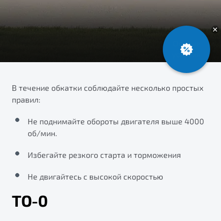
ПОДДЕРЖКА
Автокредит
О дилерском центре
Трейд-ин
Гарантия Belgee
Правовая информация
Яркий кроссовер
Страхование
Belgee Линк
от 2 219 990 ₽*
Расчет КАСКО
Belgee Клуб
Обзор
В наличии
Belgee Плюс
В течение обкатки соблюдайте несколько простых
правил:
Реферальная программа
S50
Клиентская поддержка
Не поднимайте обороты двигателя выше 4000
об/мин.
Помощь на дорогах
Избегайте резкого старта и торможения
Не двигайтесь с высокой скоростью
ТО-0
Узнайте о специальных выгодах при покупке
Элегантный и практичный седан
автомобиля Belgee