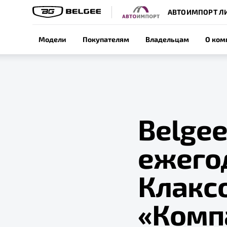
АВТОИМПОРТ Л
Модели
Покупателям
Владельцам
О ком
Belgee
ежего
Клакс
«Комп