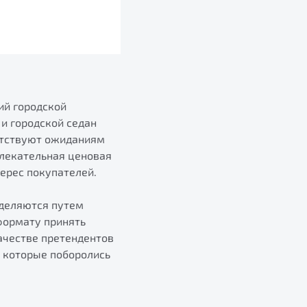
ий городской
и городской седан
етствуют ожиданиям
влекательная ценовая
ерес покупателей.
еделяются путем
формату принять
ачестве претендентов
, которые поборолись