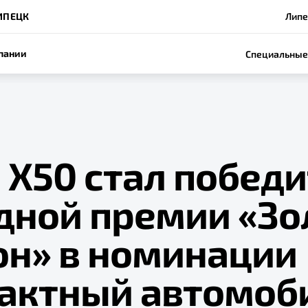
ИПЕЦК
Липе
пании
Специальные
 Х50 стал побед
дной премии «Зо
он» в номинации
актный автомоб