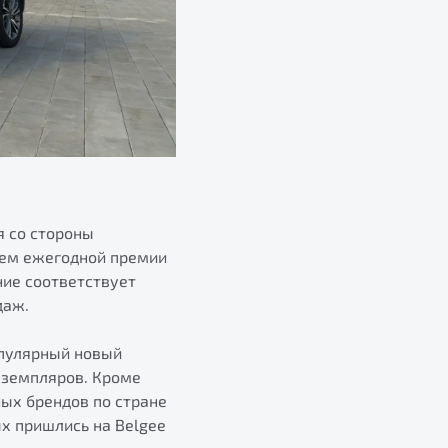
 со стороны
лем ежегодной премии
ние соответствует
даж.
опулярный новый
экземпляров. Кроме
ных брендов по стране
ых пришлись на Belgee