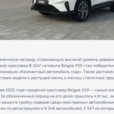
 значимую награду, отражающую высокий уровень доверия
ской кроссовер B-SUV сегмента Belgee Х50 стал победите
номинации «Компактный автомобиль года». Такое достиже
ствам модели и растущей месяц к месяцу статистике про
цев 2025 года городской кроссовер Belgee X50 — самый п
 За обозначенный период на его долю пришлось 4,9 тыс. 
ee вошел в тройку лидеров среди иностранных автомобиль
ом по регистрациям в 8 346 автомобилей, 5 547 из котор