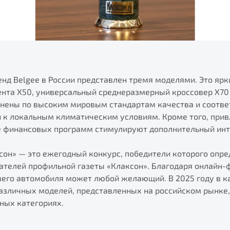
нд Belgee в России представлен тремя моделями. Это ярк
ента X50, универсальный среднеразмерный кроссовер X70 
лнены по высоким мировым стандартам качества и соотв
и к локальным климатическим условиям. Кроме того, при
е финансовых программ стимулируют дополнительный инт
сон» — это ежегодный конкурс, победители которого опр
тателей профильной газеты «Клаксон». Благодаря онлайн-
шего автомобиля может любой желающий. В 2025 году в к
различных моделей, представленных на российском рынке
ных категориях.