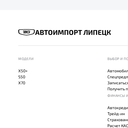
АВТОИМПОРТ ЛИПЕЦК
МОДЕЛИ
ВЫБОР И П
X50+
Автомобил
S50
Спецпредл
X70
Записаться
Получить 
ФИНАНСЫ И
Автокреди
Трейд-ин
Страхован
Расчет КА