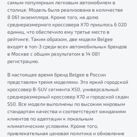
самым популярным легковым автомобилем в
от 1 699 990 ₽*
столице. Модель была реализована в количестве
Подробно
8 061 экземпляра. Кроме того, на долю
Обзор
В наличии
среднеразмерного кроссовера X70 пришлось 6 020
единиц, что обеспечило ему третье место в
X70
Будьте еще более уверены на дорогах с программой
рейтинге. Таким образом, две модели Belgee
"Помощь на дорогах"
Автомобили в наличии
входят в топ-3 среди всех автомобильных брендов
Тест-драйв
в Москве с общим результатом в 14 081
Преимущества программы
Автокредит
регистрацию.
Спецпредложения
В настоящее время бренд Belgee в России
представлен тремя моделями. Это яркий городской
Запись на сервис
кроссовер B-SUV сегмента X50, универсальный
Калькулятор ТО
среднеразмерный кроссовер X70 и городской седан
Универсальный кроссовер
Клиентская поддержка
S50. Все модели выполнены по высоким мировым
от 2 499 990 ₽*
стандартам качества и соответствуют ожиданиям
клиентов по адаптации к локальным
климатическим условиям. Кроме того,
Обзор
В наличии
привлекательная ценовая политика и обновление