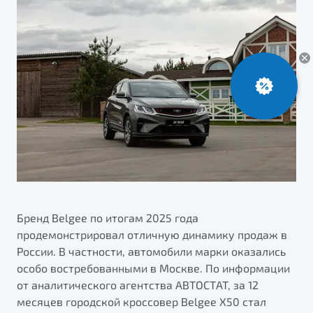
ПОДДЕРЖКА
Автокредит
О дилерском центре
Трейд-ин
Гарантия Belgee
Правовая информация
Яркий кроссовер
Страхование
Belgee Линк
от 2 219 990 ₽*
Расчет КАСКО
Belgee Клуб
Обзор
В наличии
Belgee Плюс
Реферальная программа
S50
Клиентская поддержка
Помощь на дорогах
Бренд Belgee по итогам 2025 года
продемонстрировал отличную динамику продаж в
России. В частности, автомобили марки оказались
особо востребованными в Москве. По информации
от аналитического агентства АВТОСТАТ, за 12
Узнайте о специальных выгодах при покупке
месяцев городской кроссовер Belgee X50 стал
Элегантный и практичный седан
автомобиля Belgee