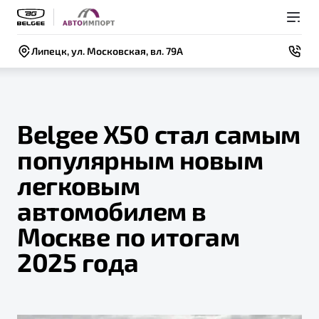
Липецк, ул. Московская, вл. 79А
Belgee X50 стал самым
популярным новым
Покупателям
Владельцам
О компании
Модели
легковым
ВЫБОР И ПОКУПКА
СЕРВИС
СОБЫТИЯ
автомобилем в
Новый
X50+
Автомобили в наличии
Записаться на сервис
Новости
Москве по итогам
Спецпредложения и Акции
Руководство по эксплуатации
Контакты
2025 года
Записаться на тест-драйв
Техническое обслуживание
BELGEE В РОССИИ
Калькулятор ТО
ФИНАНСЫ И УСЛУГИ
О бренде