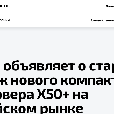
ИПЕЦК
Липе
пании
Специальные
 объявляет о ста
ж нового компак
вера X50+ на
йском рынке