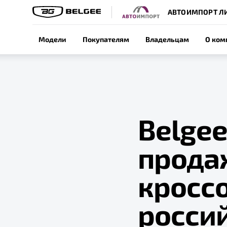
АВТОИМПОРТ Л
Модели
Покупателям
Владельцам
О ком
Belgee
прода
кроссо
росси