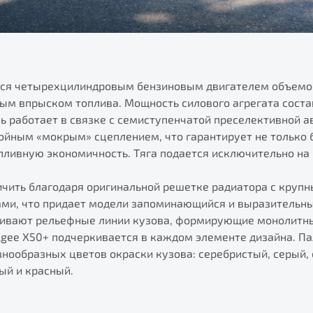
тся четырехцилиндровым бензиновым двигателем объемом 
м впрыском топлива. Мощность силового агрегата составл
ь работает в связке с семиступенчатой преселективной 
войным «мокрым» сцеплением, что гарантирует не только 
пливную экономичность. Тяга подается исключительно на 
личить благодаря оригинальной решетке радиатора с круп
ми, что придает модели запоминающийся и выразительн
ливают рельефные линии кузова, формирующие монолитны
lgee X50+ подчеркивается в каждом элементе дизайна. П
нообразных цветов окраски кузова: серебристый, серый, 
ый и красный.