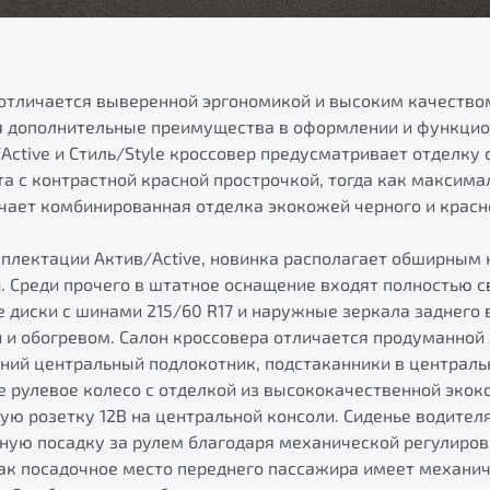
 отличается выверенной эргономикой и высоким качеств
я дополнительные преимущества в оформлении и функцио
ctive и Стиль/Style кроссовер предусматривает отделку 
а с контрастной красной прострочкой, тогда как максима
чает комбинированная отделка экокожей черного и красн
мплектации Актив/Active, новинка располагает обширным
 Среди прочего в штатное оснащение входят полностью с
диски с шинами 215/60 R17 и наружные зеркала заднего 
 и обогревом. Салон кроссовера отличается продуманной
ний центральный подлокотник, подстаканники в централь
 рулевое колесо с отделкой из высококачественной экоко
ую розетку 12В на центральной консоли. Сиденье водител
ую посадку за рулем благодаря механической регулиров
как посадочное место переднего пассажира имеет механи