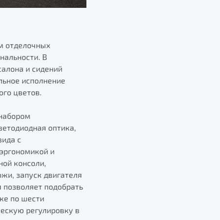
ом отделочных
нальности. В
салона и сидений
льное исполнение
ого цветов.
 набором
ветодиодная оптика,
вида с
 эргономикой и
ной консоли,
жи, запуск двигателя
я позволяет подобрать
ке по шести
ческую регулировку в