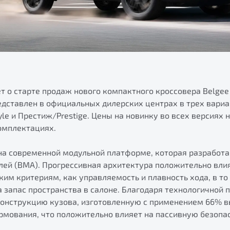
т о старте продаж нового компактного кроссовера Belgee
едставлен в официальных дилерских центрах в трех вариа
yle и Престиж/Prestige. Цены на новинку во всех версиях 
омплектациях.
 на современной модульной платформе, которая разработа
ей (BMA). Прогрессивная архитектура положительно вли
ким критериям, как управляемость и плавность хода, в т
 запас пространства в салоне. Благодаря технологичной
нструкцию кузова, изготовленную с применением 66% в
рмования, что положительно влияет на пассивную безопас