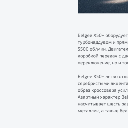
Belgee X50+ оборудуе
турбонаддувом и прямы
5500 об/мин. Двигател
коробкой передач с д
переключение, но и то
Belgee X50+ легко от
серебристыми акцента
образ кроссовера уси
Азартный характер Be
насчитывает шесть раз
металлик, а также бел