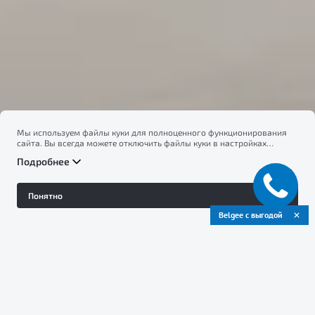
Бренд Geely
Мы используем файлы куки для полноценного функционирования
сайта. Вы всегда можете отключить файлы куки в настройках
вашего браузера. Продолжая использовать сайт, вы соглашаетесь
Подробнее
на сбор и использование файлов куки, и подтверждаете
ознакомление с информацией по сбору, использованию и
возможной блокировке файлов куки в
Политике
Понятно
конфиденциальности
.
Belgee с выгодой