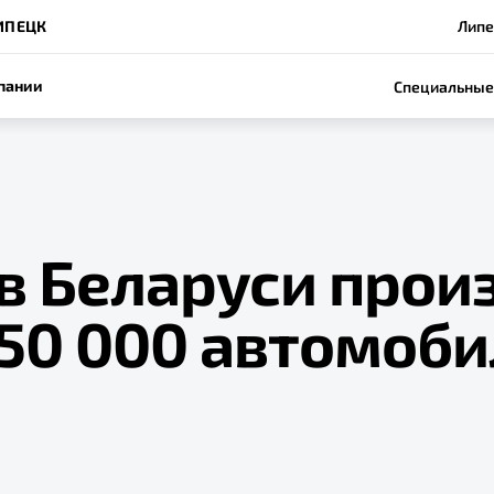
ИПЕЦК
Липе
пании
Специальные
в Беларуси прои
 50 000 автомоб
e