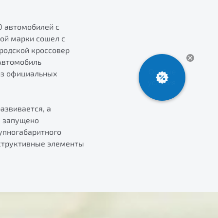
0 автомобилей с
ой марки сошел с
родской кроссовер
 Автомобиль
 из официальных
азвивается, а
а запущено
упногабаритного
нструктивные элементы